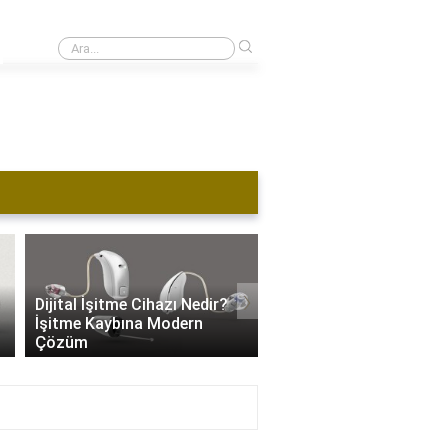
›
1 kulağı duymayan ehliyet alabilir mi?
›
Dijital İşitme Cihazı Nedir?
İşitme Cihazı Hangi Se
İşitme Kaybına Modern
Kullanılır? İşitme Kaybı
Çözüm
Özel Ayarlar..