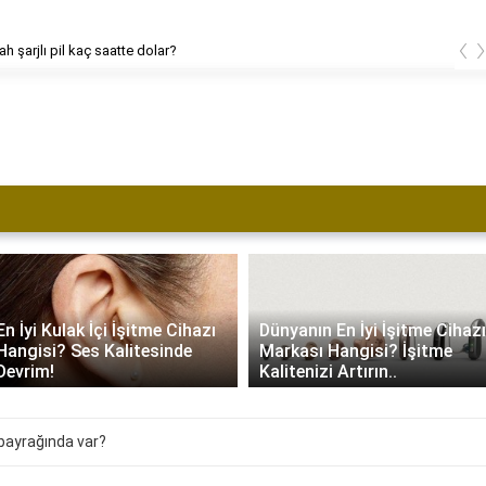
‹
h şarjlı pil kaç saatte dolar?
En İyi Kulak İçi İşitme Cihazı
Dünyanın En İyi İşitme Cihazı
Hangisi? Ses Kalitesinde
Markası Hangisi? İşitme
Devrim!
Kalitenizi Artırın..
bayrağında var?