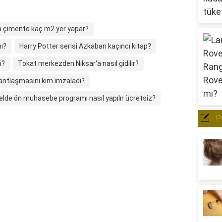
a çimento kaç m2 yer yapar?
ı?
Harry Potter serisi Azkaban kaçıncı kitap?
i?
Tokat merkezden Niksar'a nasıl gidilir?
antlaşmasını kim imzaladı?
elde ön muhasebe programı nasıl yapılır ücretsiz?
P