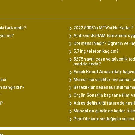
ki fark nedir?
2023 5008'in MTV'si Ne Kadar?
ynı mı?
Android'de RAM temizleme uyg
Dormansi Nedir? Öğrenin ve Fa
5,7 inç telefon kaç cm?
5275 sayılı ceza ve güvenlik ted
madde nedir?
Emlak Konut Arnavutköy başvuru
ası
Memur harcırahları ne zaman 
m hangisidir?
Bataklıklar neden kurutulmama
?
Orçün Sonat'ın kaç tane filmi v
i?
Adres değişikliği faturada nasıl
Mandalina günde ne kadar tüke
Penti'de iade ve değişim süresi