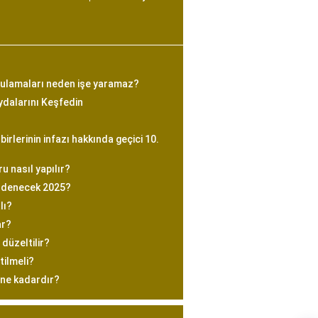
ulamaları neden işe yaramaz?
ydalarını Keşfedin
birlerinin infazı hakkında geçici 10.
 nasıl yapılır?
ödenecek 2025?
lı?
ar?
 düzeltilir?
tilmeli?
 ne kadardır?