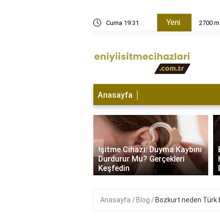
Yeni
Cuma 19:31
2700 ma
Anasayfa
e Cihazı Hangi
‹
da Kullanılır? İşitme
İşitme Cihazı: Duyma Kaybını
yla Başa Çıkma
Durdurur Mu? Gerçekleri
i..
Keşfedin
Anasayfa
Blog
Bozkurt neden Türk 