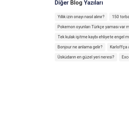
Diğer
Blog
Yazıları
Yıllık izin onayı nasıl alınır?
150 torb
Pokemon oyunları Türkçe yaması var m
Tek kulak işitme kaybı ehliyete engel m
Bonjour ne anlama gelir?
Karloffça 
Üsküdarın en güzel yeri neresi?
Exc