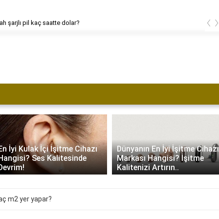
‹
h şarjlı pil kaç saatte dolar?
En İyi Kulak İçi İşitme Cihazı
Dünyanın En İyi İşitme Cihazı
Hangisi? Ses Kalitesinde
Markası Hangisi? İşitme
Devrim!
Kalitenizi Artırın..
aç m2 yer yapar?