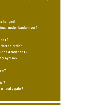
ya hangisi?
kinesi neden başlamıyor?
?
nedir?
rları nelerdir?
ındaki fark nedir?
ağı aynı mı?
isi?
isi?
 nasıl yapılır?