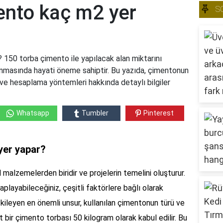
ento kaç m2 yer
S
150 torba çimento ile yapılacak alan miktarını
lanmasında hayati öneme sahiptir. Bu yazıda, çimentonun
ı ve hesaplama yöntemleri hakkında detaylı bilgiler
Whatsapp
Tumbler
Pinterest
yer yapar?
alzemelerden biridir ve projelerin temelini oluşturur.
playabileceğiniz, çeşitli faktörlere bağlı olarak
tkileyen en önemli unsur, kullanılan çimentonun türü ve
rt bir çimento torbası 50 kilogram olarak kabul edilir. Bu