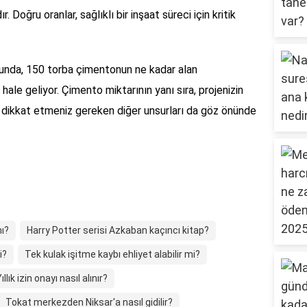
. Doğru oranlar, sağlıklı bir inşaat süreci için kritik
sunda, 150 torba çimentonun ne kadar alan
ale geliyor. Çimento miktarının yanı sıra, projenizin
ikkat etmeniz gereken diğer unsurları da göz önünde
ı?
Harry Potter serisi Azkaban kaçıncı kitap?
i?
Tek kulak işitme kaybı ehliyet alabilir mi?
ıllık izin onayı nasıl alınır?
Tokat merkezden Niksar'a nasıl gidilir?