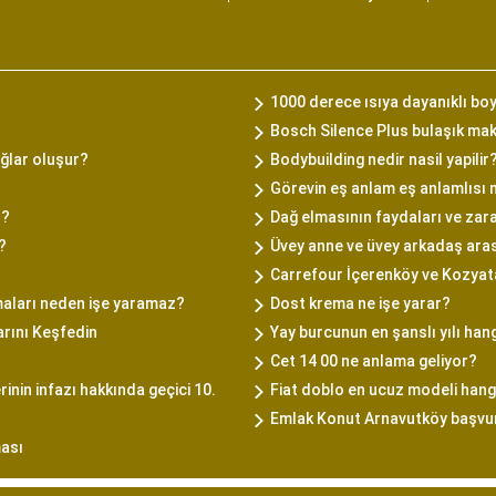
1000 derece ısıya dayanıklı bo
Bosch Silence Plus bulaşık ma
ağlar oluşur?
Bodybuilding nedir nasil yapilir
Görevin eş anlam eş anlamlısı 
r?
Dağ elmasının faydaları ve zara
?
Üvey anne ve üvey arkadaş aras
Carrefour İçerenköy ve Kozyat
aları neden işe yaramaz?
Dost krema ne işe yarar?
rını Keşfedin
Yay burcunun en şanslı yılı hang
Cet 14 00 ne anlama geliyor?
rinin infazı hakkında geçici 10.
Fiat doblo en ucuz modeli hang
Emlak Konut Arnavutköy başvuru
ası