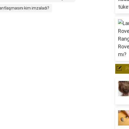
antlaşmasını kim imzaladı?
P