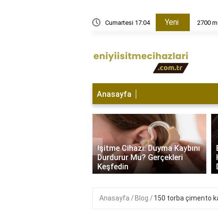
Yeni
Cumartesi 17:04
2700 ma
Anasayfa
e Cihazı Hangi
‹
da Kullanılır? İşitme
İşitme Cihazı: Duyma Kaybını
yla Başa Çıkma
Durdurur Mu? Gerçekleri
i..
Keşfedin
Anasayfa
Blog
150 torba çimento k