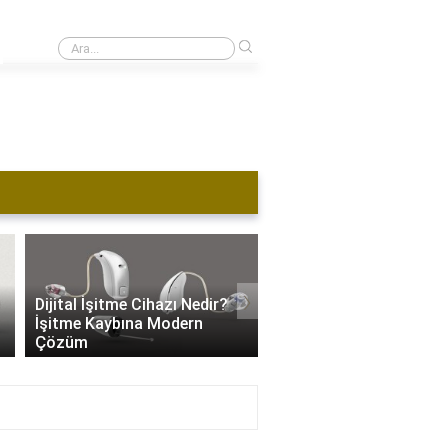
›
1 kulağı duymayan ehliyet alabilir mi?
›
Dijital İşitme Cihazı Nedir?
İşitme Cihazı Hangi Se
İşitme Kaybına Modern
Kullanılır? İşitme Kaybı
Çözüm
Özel Ayarlar..