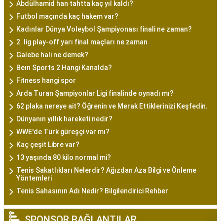
Abdülhamid han tahtta kaç yıl kaldı?
Futbol maçında kaç hakem var?
Kadınlar Dünya Voleybol Şampiyonası finali ne zaman?
2. lig play-off yarı final maçları ne zaman
Galebe hali ne demek?
Beın Sports 2 Hangi Kanalda?
Fitness hangi spor
Arda Turan Şampiyonlar Ligi finalinde oynadı mı?
62 plaka nereye ait? Öğrenin ve Merak Ettiklerinizi Keşfedin.
Dünyanın yıllık hareketi nedir?
WWE'de Türk güreşçi var mı?
Kaç çeşit Libre var?
13 yaşında 80 kilo normal mi?
Tenis Sakatlıkları Nelerdir? Ağızdan Aza Bilgi ve Önleme
Yöntemleri
Tenis Sahasının Adı Nedir? Bilgilendirici Rehber
SPONSOR BAĞLANTILAR