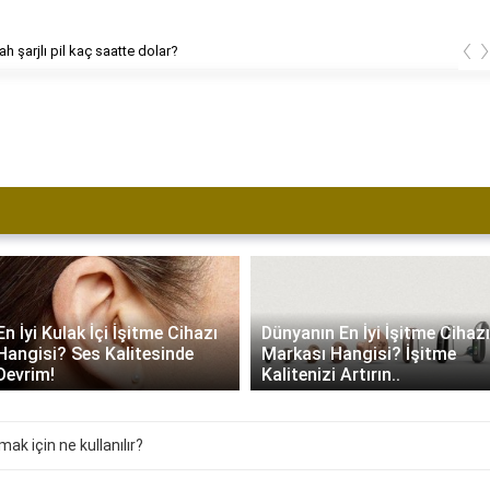
‹
h şarjlı pil kaç saatte dolar?
En İyi Kulak İçi İşitme Cihazı
Dünyanın En İyi İşitme Cihazı
Hangisi? Ses Kalitesinde
Markası Hangisi? İşitme
Devrim!
Kalitenizi Artırın..
ak için ne kullanılır?