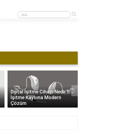
›
1 kulağı duymayan ehliyet alabilir mi?
›
Dijital İşitme Cihazı Nedir?
İşitme Cihazı Hangi Se
İşitme Kaybına Modern
Kullanılır? İşitme Kaybı
Çözüm
Özel Ayarlar..