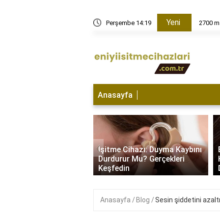
Yeni
Perşembe 14:19
2700 ma
Anasayfa
e Cihazı Hangi
‹
da Kullanılır? İşitme
İşitme Cihazı: Duyma Kaybını
yla Başa Çıkma
Durdurur Mu? Gerçekleri
i..
Keşfedin
Anasayfa
Blog
Sesin şiddetini azaltm