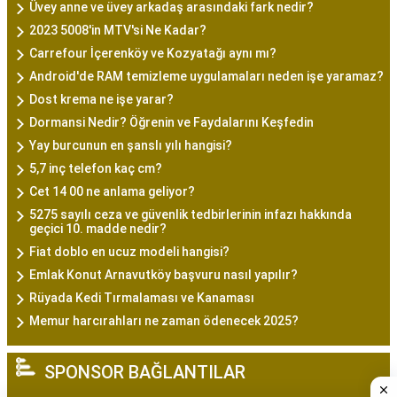
Üvey anne ve üvey arkadaş arasındaki fark nedir?
2023 5008'in MTV'si Ne Kadar?
Carrefour İçerenköy ve Kozyatağı aynı mı?
Android'de RAM temizleme uygulamaları neden işe yaramaz?
Dost krema ne işe yarar?
Dormansi Nedir? Öğrenin ve Faydalarını Keşfedin
Yay burcunun en şanslı yılı hangisi?
5,7 inç telefon kaç cm?
Cet 14 00 ne anlama geliyor?
5275 sayılı ceza ve güvenlik tedbirlerinin infazı hakkında
geçici 10. madde nedir?
Fiat doblo en ucuz modeli hangisi?
Emlak Konut Arnavutköy başvuru nasıl yapılır?
Rüyada Kedi Tırmalaması ve Kanaması
Memur harcırahları ne zaman ödenecek 2025?
SPONSOR BAĞLANTILAR