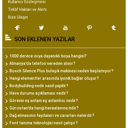
Kullanıcı Sözleşmesi
Teklif Hakları ve Alıntı
Bize Ulaşın
SON EKLENEN YAZILAR
1000 derece ısıya dayanıklı boya hangisi?
Almanya'da telefon nereden alınır?
Bosch Silence Plus bulaşık makinesi neden başlamıyor?
Hangi elementler arasında iyonik bağlar oluşur?
Bodybuilding nedir nasil yapilir?
Hava durumu açıklaması nedir?
Görevin eş anlam eş anlamlısı nedir?
Gürcistan'da hangi havaalanına inilir?
Dağ elmasının faydaları ve zararları nelerdir?
Font tanıma teknolojisi nasıl çalışır?