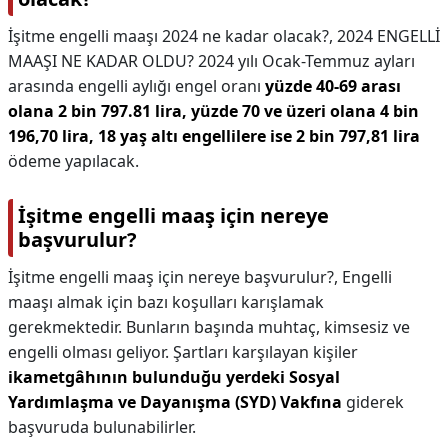
İşitme engelli maaşı 2024 ne kadar olacak?,
2024 ENGELLİ
MAAŞI NE KADAR OLDU? 2024 yılı Ocak-Temmuz ayları
arasında engelli aylığı engel oranı
yüzde 40-69 arası
olana 2 bin 797.81 lira, yüzde 70 ve üzeri olana 4 bin
196,70 lira, 18 yaş altı engellilere ise 2 bin 797,81 lira
ödeme yapılacak.
İşitme engelli maaş için nereye
başvurulur?
İşitme engelli maaş için nereye başvurulur?,
Engelli
maaşı almak için bazı koşulları karışlamak
gerekmektedir. Bunların başında muhtaç, kimsesiz ve
engelli olması geliyor. Şartları karşılayan kişiler
ikametgâhının bulunduğu yerdeki Sosyal
Yardımlaşma ve Dayanışma (SYD) Vakfına
giderek
başvuruda bulunabilirler.