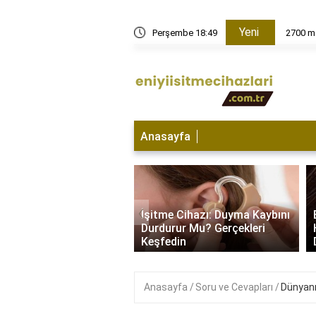
Yeni
Perşembe 18:49
2700 ma
Anasayfa
e Cihazı Hangi
‹
da Kullanılır? İşitme
İşitme Cihazı: Duyma Kaybını
yla Başa Çıkma
Durdurur Mu? Gerçekleri
i..
Keşfedin
Anasayfa
Soru ve Cevapları
Dünyanı