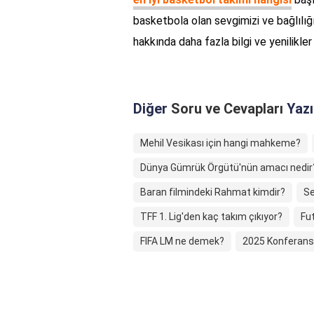
basketbola olan sevgimizi ve bağlılığı
hakkında daha fazla bilgi ve yenilikler 
Diğer
Soru ve Cevapları
Yazı
Mehil Vesikası için hangi mahkeme?
Dünya Gümrük Örgütü'nün amacı nedir
Baran filmindeki Rahmat kimdir?
Se
TFF 1. Lig'den kaç takım çıkıyor?
Fu
FIFA LM ne demek?
2025 Konferans L