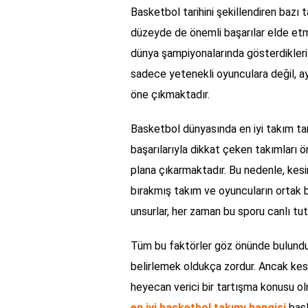
Basketbol tarihini şekillendiren bazı t
düzeyde de önemli başarılar elde etmiş
dünya şampiyonalarında gösterdikleri 
sadece yetenekli oyunculara değil, ay
öne çıkmaktadır.
Basketbol dünyasında en iyi takım tar
başarılarıyla dikkat çeken takımları ö
plana çıkarmaktadır. Bu nedenle, kesi
bırakmış takım ve oyuncuların ortak b
unsurlar, her zaman bu sporu canlı tu
Tüm bu faktörler göz önünde bulundur
belirlemek oldukça zordur. Ancak kesin
heyecan verici bir tartışma konusu o
en iyi basketbol takımı hangisi
başl