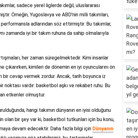
akımlar, sadece yerel liglerde değil, uluslararası
tir. Örneğin, Yugoslavya ve ABD'nin milli takımları,
performansla adlarından söz ettirmiştir. Bu takımlar,
nı zamanda iyi bir takım ruhuna da sahip olmalarıyla
tışmaları, her zaman süregelmektedir. Kimi insanlar
ne çıkarırken, kimileri de dönemin en iyi oyuncularını ön
n bir cevap vermek zordur. Ancak, tarih boyunca iz
ir noktası vardır: basketbol aşkı ve rekabet ruhu. Bu
tan etkenler olmuştur.
ulduğunda, hangi takımın dünyanın en iyisi olduğunu
 olan bir şey var ki, basketbol tutkunları için bu konu,
lmaya devam edecektir. Daha fazla bilgi için
Dünyanın
ıklı yazımıza göz atabilirsiniz. bu tartışmalar,