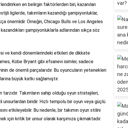
lendirirken en belirgin faktörlerden biri, kazanılan
tijli liglerde, takımların kazandığı şampiyonluklar,
ukça önemlidir. Örneğin, Chicago Bulls ve Los Angeles
a kazandıkları şampiyonluklarla adlarından sıkça söz
si ve kendi dönemlerindeki etkileri de dikkate
ames, Kobe Bryant gibi efsanevi isimler, sadece
hinin de önemli parçalarıdır. Bu oyuncuların yetenekleri
rılarına büyük katkı sağlamıştır.
n tarzıdır. Takımların sahip olduğu oyun stratejileri,
i unsurlardan biridir. Hızlı tempolu bir oyun veya güçlü
ını etkileyebilir. Bu nedenle, bir takımın oyun stilini
k için kritik bir unsur olarak karşımıza çıkmaktadır.