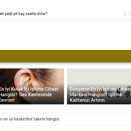
‹
h şarjlı pil kaç saatte dolar?
En İyi Kulak İçi İşitme Cihazı
Dünyanın En İyi İşitme Cihazı
Hangisi? Ses Kalitesinde
Markası Hangisi? İşitme
Devrim!
Kalitenizi Artırın..
n en iyi basketbol takımı hangisi