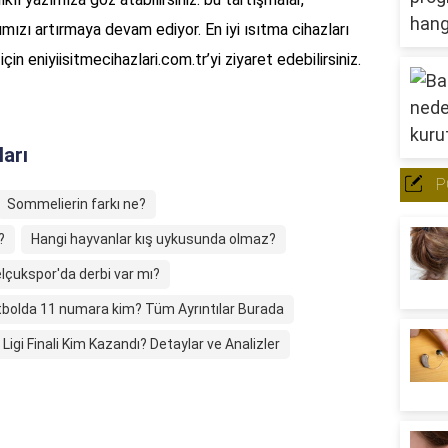
mızı artırmaya devam ediyor. En iyi ısıtma cihazları
için eniyiisitmecihazlari.com.tr’yi ziyaret edebilirsiniz.
ları
P
Sommelierin farkı ne?
?
Hangi hayvanlar kış uykusunda olmaz?
lçukspor'da derbi var mı?
tbolda 11 numara kim? Tüm Ayrıntılar Burada
igi Finali Kim Kazandı? Detaylar ve Analizler