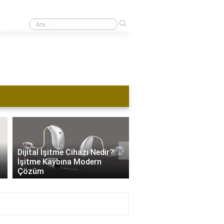
›
1 kulağı duymayan ehliyet alabilir mi?
›
Dijital İşitme Cihazı Nedir?
İşitme Cihazı Hangi Se
İşitme Kaybına Modern
Kullanılır? İşitme Kaybı
Çözüm
Özel Ayarlar..