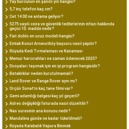
Yay burcunun en şanslı yılı hangisi?
5,7 inç telefon kaç cm?
Cet 14 00 ne anlama geliyor?
5275 sayılı ceza ve güvenlik tedbirlerinin infazı hakkında
geçici 10. madde nedir?
Fiat doblo en ucuz modeli hangisi?
Emlak Konut Arnavutköy başvuru nasıl yapılır?
Rüyada Kedi Tırmalaması ve Kanaması
Memur harcırahları ne zaman ödenecek 2025?
Dosyaları taşımak için en iyi program hangisidir?
Bataklıklar neden kurutulmamalı?
Land Rover ve Range Rover aynı mı?
Orçün Sonat'ın kaç tane filmi var?
Gemi adamlığı belgesi kaç yıl geçerli?
Adres değişikliği faturada nasıl düzeltilir?
Nas suresinin ana konusu nedir?
Mandalina günde ne kadar tüketilmeli?
Rüyada Kalabalık Vapura Binmek