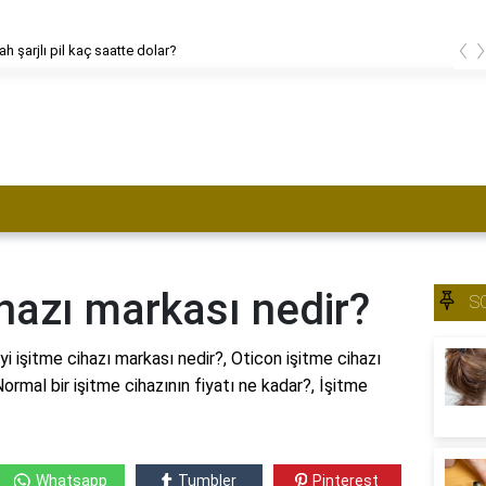
‹
h şarjlı pil kaç saatte dolar?
ihazı markası nedir?
S
iyi işitme cihazı markası nedir?, Oticon işitme cihazı
Normal bir işitme cihazının fiyatı ne kadar?, İşitme
Whatsapp
Tumbler
Pinterest