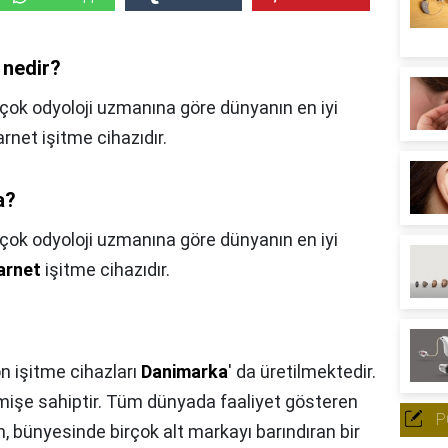
 nedir?
irçok odyoloji uzmanına göre dünyanın en iyi
rnet işitme cihazıdır.
a?
rçok odyoloji uzmanına göre dünyanın en iyi
arnet
işitme cihazıdır.
n işitme cihazları
Danimarka
' da üretilmektedir.
çmişe sahiptir. Tüm dünyada faaliyet gösteren
P
n, bünyesinde birçok alt markayı barındıran bir