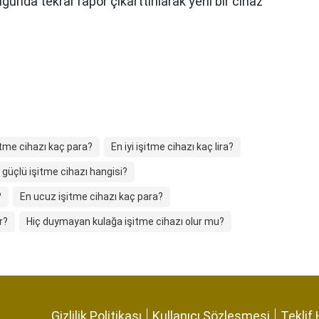
unda tekrar rapor çıkarttırılarak yeni bir cihaz
şitme cihazı kaç para?
En iyi işitme cihazı kaç lira?
 güçlü işitme cihazı hangisi?
?
En ucuz işitme cihazı kaç para?
r?
Hiç duymayan kulağa işitme cihazı olur mu?
Gizlilik Politikası
Kullanıcı Sözleşmesi
Teklif 