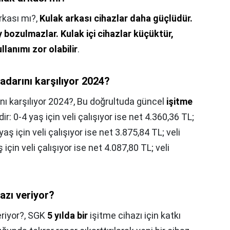
arkası mı?,
Kulak arkası cihazlar daha güçlüdür.
y bozulmazlar.
Kulak içi cihazlar küçüktür,
llanımı zor olabilir
.
kadarını karşılıyor 2024?
nı karşılıyor 2024?,
Bu doğrultuda güncel
işitme
: 0-4 yaş için veli çalışıyor ise net 4.360,36 TL;
aş için veli çalışıyor ise net 3.875,84 TL; veli
için veli çalışıyor ise net 4.087,80 TL; veli
azı veriyor?
eriyor?,
SGK
5 yılda bir
işitme cihazı için katkı