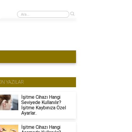
›
1 kulağı duymayan ehliyet alabilir mi?
ON YAZILAR
İşitme Cihazı Hangi
Seviyede Kullanılır?
İşitme Kaybınıza Özel
Ayarlar..
İşitme Cihazı Hangi