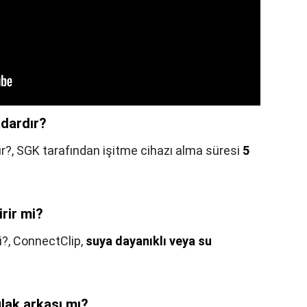
adardır?
r?,
SGK tarafından işitme cihazı alma süresi
5
irir mi?
i?,
ConnectClip,
suya dayanıklı veya su
ulak arkası mı?