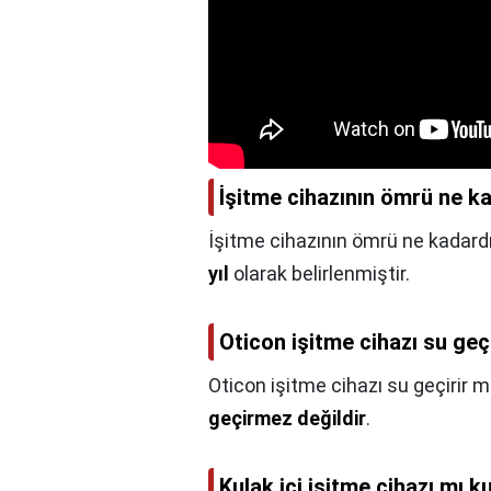
İşitme cihazının ömrü ne k
İşitme cihazının ömrü ne kadardı
yıl
olarak belirlenmiştir.
Oticon işitme cihazı su geç
Oticon işitme cihazı su geçirir m
geçirmez değildir
.
Kulak içi işitme cihazı mı k