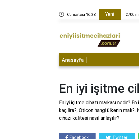
Yeni
Cumartesi 16:29
2700 ma
Anasayfa
En iyi işitme c
En iyi işitme cihazı markası nedir? En 
kaç lira?, Oticon hangi ülkenin malı?, 
cihazı kalitesi nasıl anlaşılır?
Facebook
Twitter