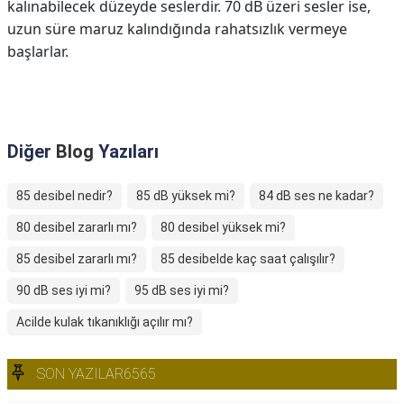
kalınabilecek düzeyde seslerdir. 70 dB üzeri sesler ise,
uzun süre maruz kalındığında rahatsızlık vermeye
başlarlar.
Diğer
Blog
Yazıları
85 desibel nedir?
85 dB yüksek mi?
84 dB ses ne kadar?
80 desibel zararlı mı?
80 desibel yüksek mi?
85 desibel zararlı mı?
85 desibelde kaç saat çalışılır?
90 dB ses iyi mi?
95 dB ses iyi mi?
Acilde kulak tıkanıklığı açılır mı?
SON YAZILAR6565