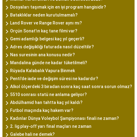
Dosyaları taşımak için en iyi program hangisidir?
Bataklıklar neden kurutulmamalı?
Land Rover ve Range Rover aynı mı?
Orçün Sonat'ın kaç tane filmi var?
Gemi adamlığı belgesi kaç yıl geçerli?
Adres değişikliği faturada nasıl düzeltilir?
Nas suresinin ana konusu nedir?
Mandalina günde ne kadar tüketilmeli?
Rüyada Kalabalık Vapura Binmek
Penti'de iade ve değişim süresi ne kadardır?
Alkol ölçerdeki 3 biradan sonra kaç saat sonra sorun olmaz?
5510 sonrası statü ne anlama geliyor?
Abdülhamid han tahtta kaç yıl kaldı?
Futbol maçında kaç hakem var?
Kadınlar Dünya Voleybol Şampiyonası finali ne zaman?
2. lig play-off yarı final maçları ne zaman
Galebe hali ne demek?