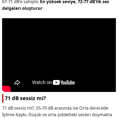
67-71 dB'e sahiptir.
En yüksek seviye, 72-77 dB'lik ses
dalgaları oluşturur
.
71 dB sessiz mi?
71 dB sessiz mi?,
55-70 dB arasında ise Orta derecede
İşitme Kaybı, Düşük ve orta şiddetteki sesleri duymakta