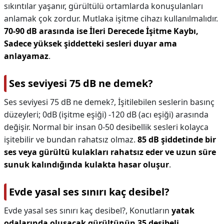
sıkıntılar yaşanır, gürültülü ortamlarda konuşulanları
anlamak çok zordur. Mutlaka işitme cihazı kullanılmalıdır.
70-90 dB arasında ise İleri Derecede İşitme Kaybı,
Sadece yüksek şiddetteki sesleri duyar ama
anlayamaz
.
Ses seviyesi 75 dB ne demek?
Ses seviyesi 75 dB ne demek?,
İşitilebilen seslerin basınç
düzeyleri; 0dB (işitme eşiği) -120 dB (acı eşiği) arasında
değişir. Normal bir insan 0-50 desibellik sesleri kolayca
işitebilir ve bundan rahatsız olmaz.
85 dB şiddetinde bir
ses veya gürültü kulakları rahatsız eder ve uzun süre
sunuk kalındığında kulakta hasar oluşur
.
Evde yasal ses sınırı kaç desibel?
Evde yasal ses sınırı kaç desibel?,
Konutların
yatak
odalarında oluşacak gürültünün 35 desibeli