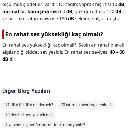
ölçülmüş şiddetleri vardır. Örneğin; yaprak hışırtısı 10
dB
,
normal
bir
konuşma sesi
60
dB
, gök gürültüsü 120
dB
ve bir roket atarın
sesi
ise 180
dB
şeklinde ölçürmüştür.
En rahat ses yüksekliği kaç olmalı?
En rahat ses yüksekliği kaç olmalı?,
Sesin en rahat olarak
algılandığı şiddet seviyesidir. En rahat ses seviyesi
40 – 60
dB
dir.
Diğer
Blog
Yazıları
71 DBA 80 DBA ne demek?
70 işitme kaybı kaç desibel?
70 desibel ses yüksek mi?
7 yaşındaki çocuğa işitme testi nasıl yapılır?