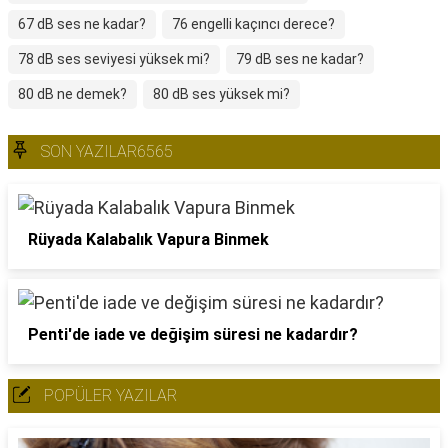
67 dB ses ne kadar?
76 engelli kaçıncı derece?
78 dB ses seviyesi yüksek mi?
79 dB ses ne kadar?
80 dB ne demek?
80 dB ses yüksek mi?
SON YAZILAR6565
Rüyada Kalabalık Vapura Binmek
Penti'de iade ve değişim süresi ne kadardır?
POPÜLER YAZILAR