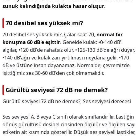
sunuk kalındığında kulakta hasar oluşur
.
70 desibel ses yüksek mi?
70 desibel ses yüksek mi?,
Çalar saat 70,
normal bir
konuşma 60 dB'e eşittir
. Genelde kulak: •0-140 dB'i
algılar, •120 dB'de rahatsız olur, •125-130 dB'de ağrı duyar,
•140 dB'ağrı ve kulak zarı yırtılması meydana gelir. •170
dB ve üstüne insan dayanamaz. Normalde, çevremizde
işittiğimiz ses 30-60 dB'den çok olmamalıdır.
Gürültü seviyesi 72 dB ne demek?
Gürültü seviyesi 72 dB ne demek?,
Ses seviyesi derecesi
Ses seviyesi A, B veya C sınıfı olarak sınıflandırılır. Lastiğin
dönüş gürültüsü desibel cinsinden ölçülür ve ölçülen sayı
etiketin alt kısmında gösterilir. Düşük ses seviyeli lastikler,