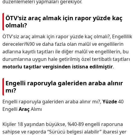
düzenlemeleri yapmaları gerekiyor.
ÖTV'siz araç almak için rapor yüzde kaç
olmalı?
ÖTV'siz araç almak için rapor yüzde kaç olmalı?,
Engellilik
dereceleri%90 ve daha fazla olan malûl ve engellilerin
adlarına kayıtlı taşıtları ile diğer malûl ve engellilerin, bu
durumlarına uygun hale getirilmiş özel tertibatlı taşıtları
motorlu taşıtlar vergisinden istisna edilmiştir
.
Engelli raporuyla galeriden araba alınır
mı?
Engelli raporuyla galeriden araba alınır mı?,
Yüzde
40
Engelli
Araç
Alımı
Kişiler 18 yaşından büyükse, %40-89 engelli raporuna
sahipse ve raporda “Sürücü belgesi alabilir” ibaresi yer