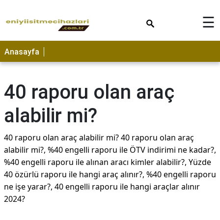
×
☰
Anasayfa
40 raporu olan araç
alabilir mi?
40 raporu olan araç alabilir mi? 40 raporu olan araç
alabilir mi?, %40 engelli raporu ile ÖTV indirimi ne kadar?,
%40 engelli raporu ile alınan aracı kimler alabilir?, Yüzde
40 özürlü raporu ile hangi araç alınır?, %40 engelli raporu
ne işe yarar?, 40 engelli raporu ile hangi araçlar alınır
2024?