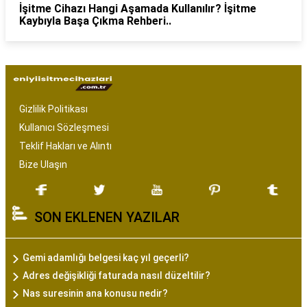
İşitme Cihazı Hangi Aşamada Kullanılır? İşitme
Kaybıyla Başa Çıkma Rehberi..
Gizlilik Politikası
Kullanıcı Sözleşmesi
Teklif Hakları ve Alıntı
Bize Ulaşın
SON EKLENEN YAZILAR
Gemi adamlığı belgesi kaç yıl geçerli?
Adres değişikliği faturada nasıl düzeltilir?
Nas suresinin ana konusu nedir?