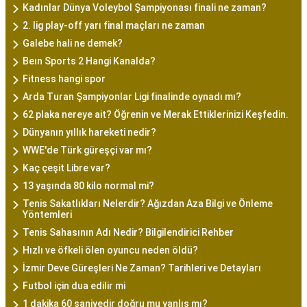
Kadınlar Dünya Voleybol Şampiyonası finali ne zaman?
2. lig play-off yarı final maçları ne zaman
Galebe hali ne demek?
Beın Sports 2 Hangi Kanalda?
Fitness hangi spor
Arda Turan Şampiyonlar Ligi finalinde oynadı mı?
62 plaka nereye ait? Öğrenin ve Merak Ettiklerinizi Keşfedin.
Dünyanın yıllık hareketi nedir?
WWE'de Türk güreşçi var mı?
Kaç çeşit Libre var?
13 yaşında 80 kilo normal mi?
Tenis Sakatlıkları Nelerdir? Ağızdan Aza Bilgi ve Önleme
Yöntemleri
Tenis Sahasının Adı Nedir? Bilgilendirici Rehber
Hızlı ve öfkeli ölen oyuncu neden öldü?
İzmir Deve Güreşleri Ne Zaman? Tarihleri ve Detayları
Futbol için dua edilir mi
1 dakika 60 saniyedir doğru mu yanlış mı?