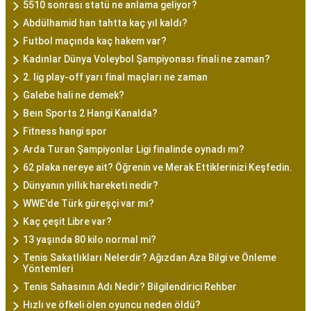
5510 sonrası statü ne anlama geliyor?
Abdülhamid han tahtta kaç yıl kaldı?
Futbol maçında kaç hakem var?
Kadınlar Dünya Voleybol Şampiyonası finali ne zaman?
2. lig play-off yarı final maçları ne zaman
Galebe hali ne demek?
Beın Sports 2 Hangi Kanalda?
Fitness hangi spor
Arda Turan Şampiyonlar Ligi finalinde oynadı mı?
62 plaka nereye ait? Öğrenin ve Merak Ettiklerinizi Keşfedin.
Dünyanın yıllık hareketi nedir?
WWE'de Türk güreşçi var mı?
Kaç çeşit Libre var?
13 yaşında 80 kilo normal mi?
Tenis Sakatlıkları Nelerdir? Ağızdan Aza Bilgi ve Önleme
Yöntemleri
Tenis Sahasının Adı Nedir? Bilgilendirici Rehber
Hızlı ve öfkeli ölen oyuncu neden öldü?