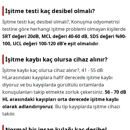
İşitme testi kaç desibel olmalı?
İşitme testi kaç desibel olmalı?,
Konuşma odyometrisi
testine göre herhangi işitme problemi olmayan kişilerde
SRT değeri 20dB, MCL değeri 40-60 dB, SDS değeri %90-
100, UCL değeri 100-120 dB'e eşit olmalıdır
.
İşitme kaybı kaç olursa cihaz alınır?
İşitme kaybı kaç olursa cihaz alınır?,
41 - 55 dB
HLarasındaki kayıplara hafif derecede işitme kaybı
diyoruz ve bu kayıplarda gürültülü ortamlarda
konuşulanları takip etmekte zorluk çekersiniz.
56 - 70 dB
HL arasındaki kayıpları orta derecede işitme kaybı
olarak adlandırıyoruz
. Bu tip kayıplarda işitme cihazı
takılır.
Normal bir insan kulağı kaç desibel